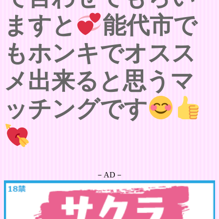
ますと
能代市で
もホンキでオスス
メ出来ると思うマ
ッチングです
－AD－