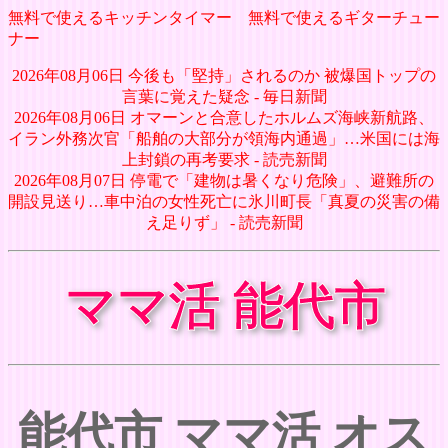
無料で使えるキッチンタイマー
無料で使えるギターチュー
ナー
2026年08月06日 今後も「堅持」されるのか 被爆国トップの
言葉に覚えた疑念 - 毎日新聞
2026年08月06日 オマーンと合意したホルムズ海峡新航路、
イラン外務次官「船舶の大部分が領海内通過」…米国には海
上封鎖の再考要求 - 読売新聞
2026年08月07日 停電で「建物は暑くなり危険」、避難所の
開設見送り…車中泊の女性死亡に氷川町長「真夏の災害の備
え足りず」 - 読売新聞
ママ活 能代市
能代市 ママ活 オス