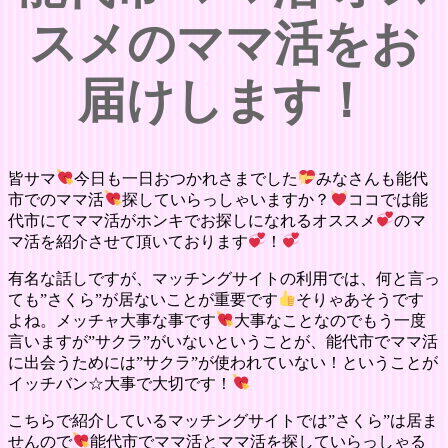
スメのママ活をお
届けします！
皆サマ
今日も一日おつかれさまでした
みなさんも能代
市でのママ活
探していらっしゃいますか？
ココでは能
代市にてママ活がホンキでお探しになれるオススメ
のマ
マ活を紹介させて頂いております
！
有名な話しですが、マッチングサイトの利用では、何と言っ
ても”さくら”が居ないことが重要です
そりゃあそうです
よね。メッチャ大事な事です
大事なことなのでもう一度
言いますが”サクラ”がいないということが、能代市でママ活
に出会うためには”サクラ”が使われていない！ということが
イッチバン☆大事で大切です！
こちらで紹介しているマッチングサイトでは”さくら”は居ま
せんので
能代市でママ活とママ活を探していらっしゃる