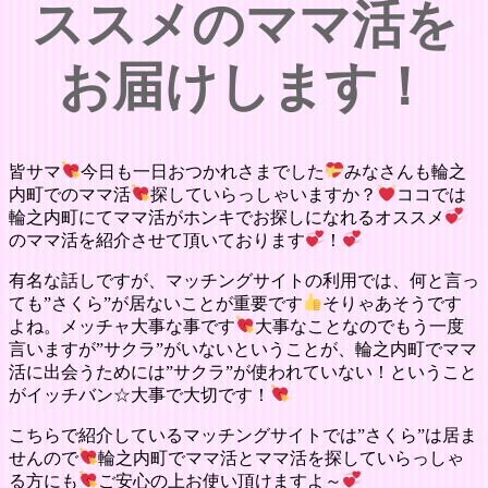
ススメのママ活を
お届けします！
皆サマ
今日も一日おつかれさまでした
みなさんも輪之
内町でのママ活
探していらっしゃいますか？
ココでは
輪之内町にてママ活がホンキでお探しになれるオススメ
のママ活を紹介させて頂いております
！
有名な話しですが、マッチングサイトの利用では、何と言っ
ても”さくら”が居ないことが重要です
そりゃあそうです
よね。メッチャ大事な事です
大事なことなのでもう一度
言いますが”サクラ”がいないということが、輪之内町でママ
活に出会うためには”サクラ”が使われていない！ということ
がイッチバン☆大事で大切です！
こちらで紹介しているマッチングサイトでは”さくら”は居ま
せんので
輪之内町でママ活とママ活を探していらっしゃ
る方にも
ご安心の上お使い頂けますよ～