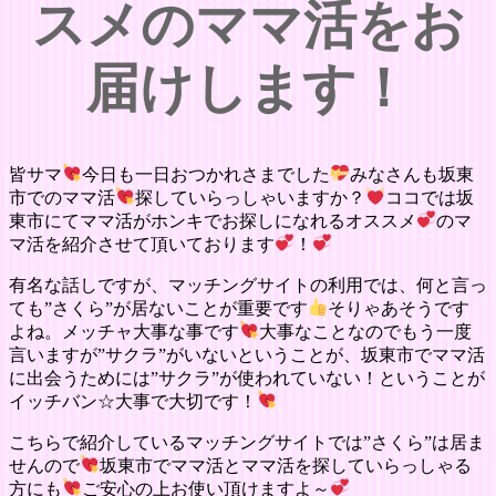
スメのママ活をお
届けします！
皆サマ
今日も一日おつかれさまでした
みなさんも坂東
市でのママ活
探していらっしゃいますか？
ココでは坂
東市にてママ活がホンキでお探しになれるオススメ
のマ
マ活を紹介させて頂いております
！
有名な話しですが、マッチングサイトの利用では、何と言っ
ても”さくら”が居ないことが重要です
そりゃあそうです
よね。メッチャ大事な事です
大事なことなのでもう一度
言いますが”サクラ”がいないということが、坂東市でママ活
に出会うためには”サクラ”が使われていない！ということが
イッチバン☆大事で大切です！
こちらで紹介しているマッチングサイトでは”さくら”は居ま
せんので
坂東市でママ活とママ活を探していらっしゃる
方にも
ご安心の上お使い頂けますよ～