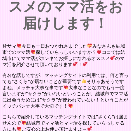
スメのママ活をお
届けします！
皆サマ
今日も一日おつかれさまでした
みなさんも結城
市でのママ活
探していらっしゃいますか？
ココでは結
城市にてママ活がホンキでお探しになれるオススメ
のマ
マ活を紹介させて頂いております
！
有名な話しですが、マッチングサイトの利用では、何と言っ
ても”さくら”が居ないことが重要です
そりゃあそうです
よね。メッチャ大事な事です
大事なことなのでもう一度
言いますが”サクラ”がいないということが、結城市でママ活
に出会うためには”サクラ”が使われていない！ということが
イッチバン☆大事で大切です！
こちらで紹介しているマッチングサイトでは”さくら”は居ま
せんので
結城市でママ活とママ活を探していらっしゃる
方にも
ご安心の上お使い頂けますよ～