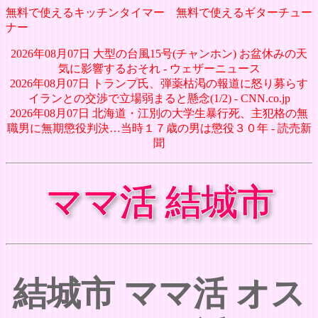
無料で使えるキッチンタイマー
無料で使えるギターチュー
ナー
2026年08月07日 大型の台風15号(チャンホン) お盆休みの天
気に影響するおそれ - ウェザーニュース
2026年08月07日 トランプ氏、弾薬枯渇の報道に怒り募らす
イランとの交渉で立場弱まると懸念(1/2) - CNN.co.jp
2026年08月07日 北海道・江別の大学生暴行死、主犯格の無
職男に無期懲役判決…当時１７歳の男は懲役３０年 - 読売新
聞
ママ活 結城市
結城市 ママ活 オス