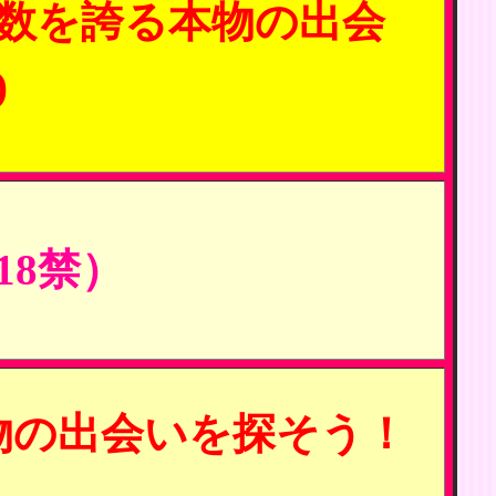
数を誇る本物の出会
)
8禁）
物の出会いを探そう！