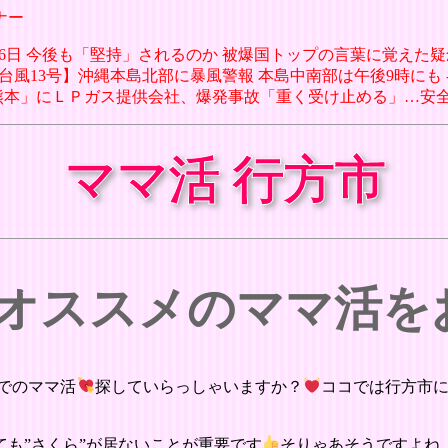
ナー
8月06日 今後も「堅持」されるのか 被爆国トップの言葉に覚えた疑念
日 【台風13号】沖縄本島北部に暴風警報 本島中南部は午後9時にも
モール熊本」にＬＰガス提供会社、爆発事故「重く受け止める」…安全
ママ活 行方市
 オススメのママ活
でのママ活
探していらっしゃいますか？
ココでは行方市
も”さくら”が居ないことが重要です
そりゃあそうですよね