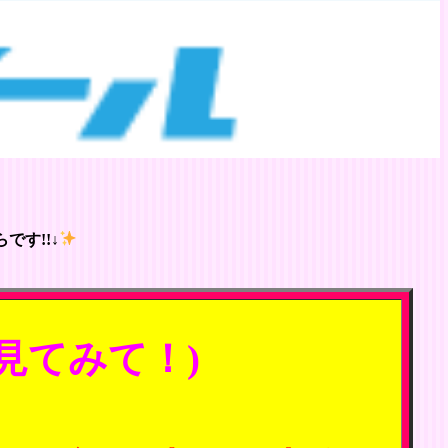
です!!↓
見てみて！)