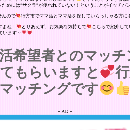
うためには”サクラ”が使われていない！ということがイッチバ
せんので
行方市でママ活とママ活を探していらっしゃる方に
すよね！
とりあえず、お気楽な気持ちで
こちらで紹介して
ています～
活希望者とのマッチ
せてもらいますと
行
マッチングです
－AD－