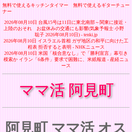
無料で使えるキッチンタイマー
無料で使えるギターチュー
ナー
2026年08月10日 台風15号は11日に東北南部～関東に接近・
上陸のおそれ お盆休みの交通にも影響(気象予報士 小野
聡子 2026年08月10日) - tenki.jp
2026年08月10日 イスラエル首相 ガザ地区の和平に向けた工
程表 拒否すると表明 - NHKニュース
2026年08月10日 米国「核合意なし」で「勝利宣言」幕引き
模索か イラン「6条件」要求で困難に、米紙報道 - 産経ニュ
ース
ママ活 阿見町
阿見町 ママ活 オス