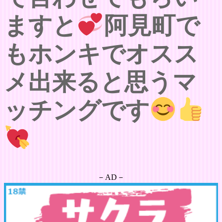
ますと
阿見町で
もホンキでオスス
メ出来ると思うマ
ッチングです
－AD－