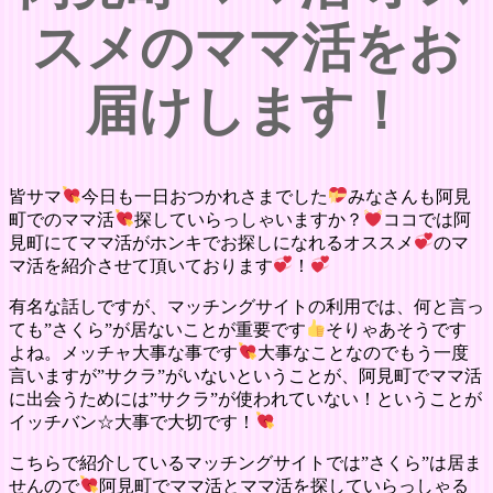
スメのママ活をお
届けします！
皆サマ
今日も一日おつかれさまでした
みなさんも阿見
町でのママ活
探していらっしゃいますか？
ココでは阿
見町にてママ活がホンキでお探しになれるオススメ
のマ
マ活を紹介させて頂いております
！
有名な話しですが、マッチングサイトの利用では、何と言っ
ても”さくら”が居ないことが重要です
そりゃあそうです
よね。メッチャ大事な事です
大事なことなのでもう一度
言いますが”サクラ”がいないということが、阿見町でママ活
に出会うためには”サクラ”が使われていない！ということが
イッチバン☆大事で大切です！
こちらで紹介しているマッチングサイトでは”さくら”は居ま
せんので
阿見町でママ活とママ活を探していらっしゃる