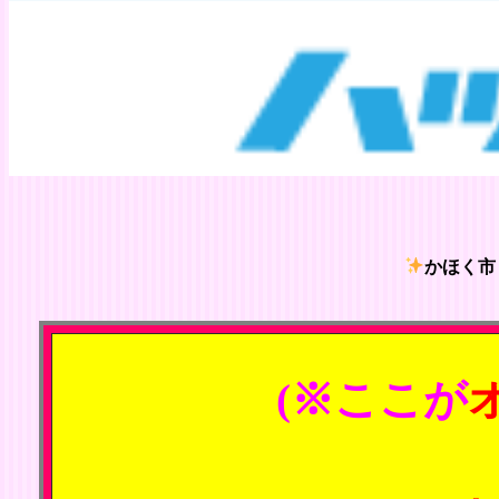
かほく市
(※ここが