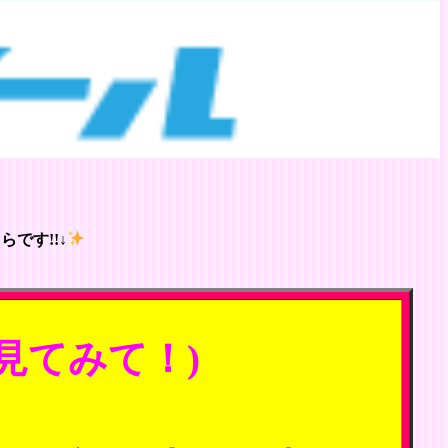
です!!↓
見てみて！)