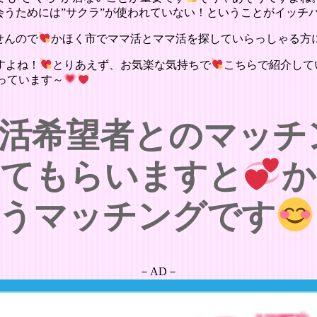
会うためには”サクラ”が使われていない！ということがイッチ
せんので
かほく市でママ活とママ活を探していらっしゃる方
すよね！
とりあえず、お気楽な気持ちで
こちらで紹介して
っています～
活希望者とのマッチ
せてもらいますと
か
うマッチングです
－AD－