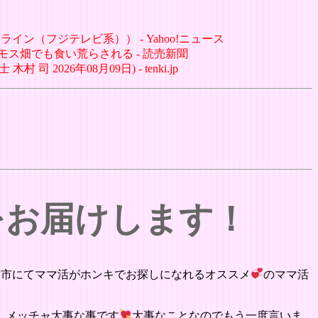
イン（フジテレビ系）） - Yahoo!ニュース
モス畑でも食い荒らされる - 読売新聞
026年08月09日) - tenki.jp
をお届けします！
く市にてママ活がホンキでお探しになれるオススメ
のママ活
。メッチャ大事な事です
大事なことなのでもう一度言いま