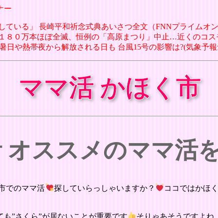
ナー
堅持している」 長崎平和祈念式典あいさつ全文（FNNプライムオンラ
マワリ１８０万本ほぼ全滅、恒例の「高原まつり」中止…近くのコス
暑日や熱帯夜から解放される日も 台風15号の影響は?(気象予報士 木村 司 2
ママ活 かほく市
活 オススメのママ活
市でのママ活
探していらっしゃいますか？
ココではかほ
も”さくら”が居ないことが重要です
そりゃあそうですよね