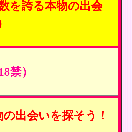
数を誇る本物の出会
)
8禁）
物の出会いを探そう！