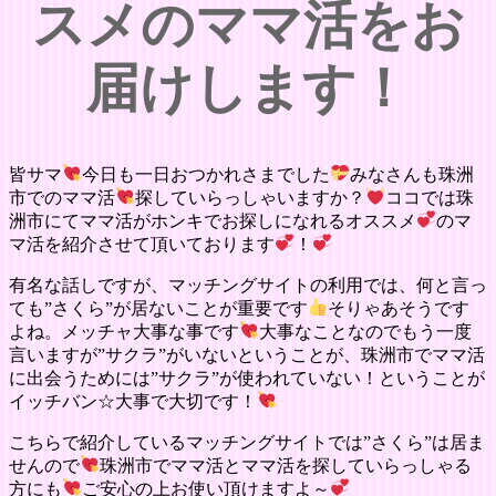
スメのママ活をお
届けします！
皆サマ
今日も一日おつかれさまでした
みなさんも珠洲
市でのママ活
探していらっしゃいますか？
ココでは珠
洲市にてママ活がホンキでお探しになれるオススメ
のマ
マ活を紹介させて頂いております
！
有名な話しですが、マッチングサイトの利用では、何と言っ
ても”さくら”が居ないことが重要です
そりゃあそうです
よね。メッチャ大事な事です
大事なことなのでもう一度
言いますが”サクラ”がいないということが、珠洲市でママ活
に出会うためには”サクラ”が使われていない！ということが
イッチバン☆大事で大切です！
こちらで紹介しているマッチングサイトでは”さくら”は居ま
せんので
珠洲市でママ活とママ活を探していらっしゃる
方にも
ご安心の上お使い頂けますよ～