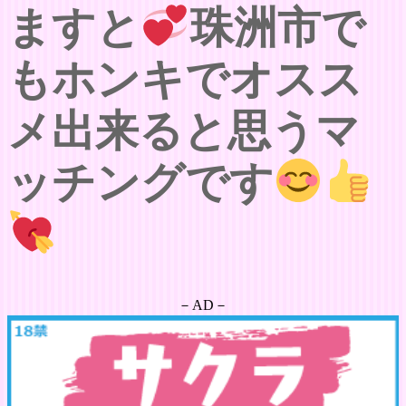
ますと
珠洲市で
もホンキでオスス
メ出来ると思うマ
ッチングです
－AD－