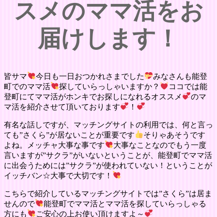
スメのママ活をお
届けします！
皆サマ
今日も一日おつかれさまでした
みなさんも能登
町でのママ活
探していらっしゃいますか？
ココでは能
登町にてママ活がホンキでお探しになれるオススメ
のマ
マ活を紹介させて頂いております
！
有名な話しですが、マッチングサイトの利用では、何と言っ
ても”さくら”が居ないことが重要です
そりゃあそうです
よね。メッチャ大事な事です
大事なことなのでもう一度
言いますが”サクラ”がいないということが、能登町でママ活
に出会うためには”サクラ”が使われていない！ということが
イッチバン☆大事で大切です！
こちらで紹介しているマッチングサイトでは”さくら”は居ま
せんので
能登町でママ活とママ活を探していらっしゃる
方にも
ご安心の上お使い頂けますよ～