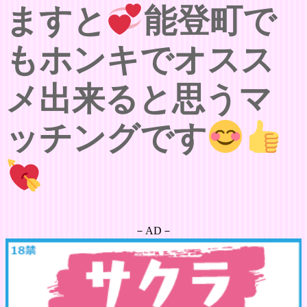
ますと
能登町で
もホンキでオスス
メ出来ると思うマ
ッチングです
－AD－