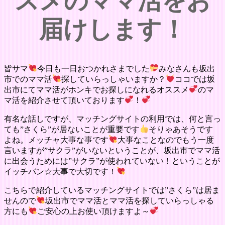
スメのママ活をお
届けします！
皆サマ
今日も一日おつかれさまでした
みなさんも坂出
市でのママ活
探していらっしゃいますか？
ココでは坂
出市にてママ活がホンキでお探しになれるオススメ
のマ
マ活を紹介させて頂いております
！
有名な話しですが、マッチングサイトの利用では、何と言っ
ても”さくら”が居ないことが重要です
そりゃあそうです
よね。メッチャ大事な事です
大事なことなのでもう一度
言いますが”サクラ”がいないということが、坂出市でママ活
に出会うためには”サクラ”が使われていない！ということが
イッチバン☆大事で大切です！
こちらで紹介しているマッチングサイトでは”さくら”は居ま
せんので
坂出市でママ活とママ活を探していらっしゃる
方にも
ご安心の上お使い頂けますよ～