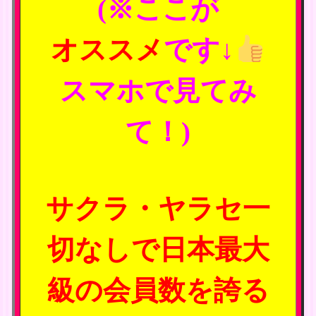
(※ここが
オススメ
です↓
スマホで見てみ
て！)
サクラ・ヤラセ一
切なしで日本最大
級の会員数を誇る