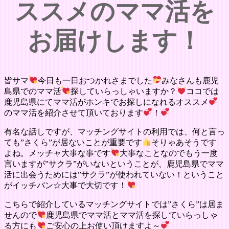
ススメのママ活を
お届けします！
皆サマ
今日も一日おつかれさまでした
みなさんも鹿児
島県でのママ活
探していらっしゃいますか？
ココでは
鹿児島県にてママ活がホンキでお探しになれるオススメ
のママ活を紹介させて頂いております
！
有名な話しですが、マッチングサイトの利用では、何と言っ
ても”さくら”が居ないことが重要です
そりゃあそうです
よね。メッチャ大事な事です
大事なことなのでもう一度
言いますが”サクラ”がいないということが、鹿児島県でママ
活に出会うためには”サクラ”が使われていない！ということ
がイッチバン☆大事で大切です！
こちらで紹介しているマッチングサイトでは”さくら”は居ま
せんので
鹿児島県でママ活とママ活を探していらっしゃ
る方にも
ご安心の上お使い頂けますよ～