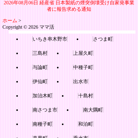
2026年08月06日 経産省 日本製紙の煙突倒壊受け自家発事業
者に報告求める通知
ホーム
>
Copyright © 2026 ママ活
いちき串木野市
さつま町
三島村
上屋久町
与論町
中種子町
伊仙町
出水市
加治木町
十島村
南さつま市
南大隅町
南種子町
和泊町