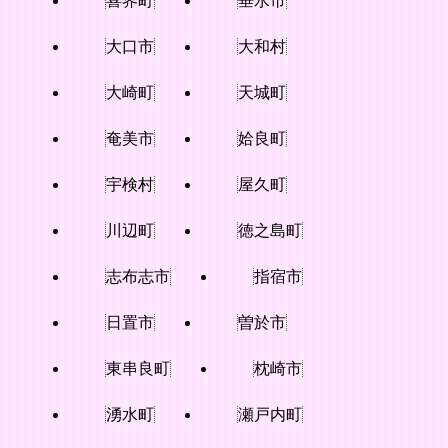
喜界町
垂水市
大口市
大和村
大崎町
天城町
奄美市
姶良町
宇検村
屋久町
川辺町
徳之島町
志布志市
指宿市
日置市
曽於市
東串良町
枕崎市
湧水町
瀬戸内町