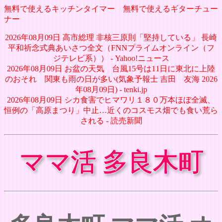
無料で使えるキッチンタイマー
無料で使えるギターチュー
ナー
2026年08月09日 高市総理 非核三原則「堅持している」 長崎
平和祈念式典あいさつ全文（FNNプライムオンライン（フ
ジテレビ系）） - Yahoo!ニュース
2026年08月09日 お盆の天気 台風15号は11日に東北に上陸
のおそれ 関東も雨の日が多い(気象予報士 吉田 友海 2026
年08月09日) - tenki.jp
2026年08月09日 シカ食害でヒマワリ１８０万本ほぼ全滅、
恒例の「高原まつり」中止…近くのコスモス畑でも食い荒ら
される - 読売新聞
ママ活 多良木町