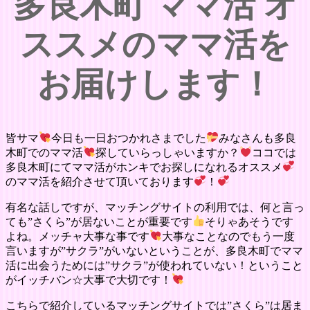
多良木町 ママ活 オ
ススメのママ活を
お届けします！
皆サマ
今日も一日おつかれさまでした
みなさんも多良
木町でのママ活
探していらっしゃいますか？
ココでは
多良木町にてママ活がホンキでお探しになれるオススメ
のママ活を紹介させて頂いております
！
有名な話しですが、マッチングサイトの利用では、何と言っ
ても”さくら”が居ないことが重要です
そりゃあそうです
よね。メッチャ大事な事です
大事なことなのでもう一度
言いますが”サクラ”がいないということが、多良木町でママ
活に出会うためには”サクラ”が使われていない！ということ
がイッチバン☆大事で大切です！
こちらで紹介しているマッチングサイトでは”さくら”は居ま