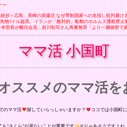
ナー
日 ＜産経抄＞広島、長崎の原爆忌 なぜ専制国家への名指し批判避ける
 原油先物3ドル超高、イランが「敵対的」船舶のホルムズ通航禁止審議との
田美希子本部長が離任会見…前川彰司さん再審無罪「より一層緻密で適
ママ活 小国町
 オススメのママ活
でのママ活
探していらっしゃいますか？
ココでは小国町
も”さくら”が居ないことが重要です
そりゃあそうですよね