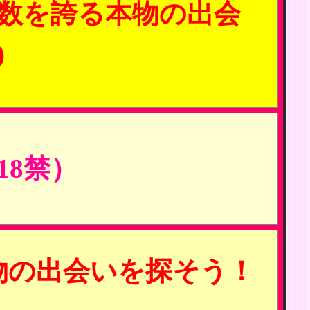
数を誇る本物の出会
)
8禁）
物の出会いを探そう！