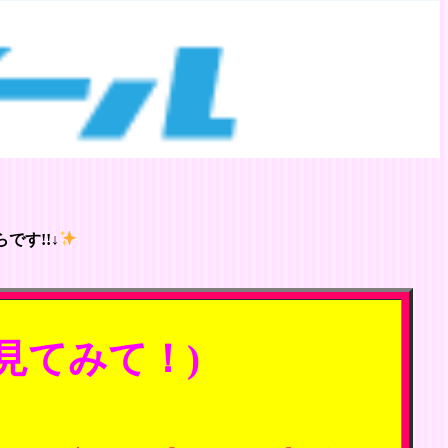
です!!↓
見てみて！)