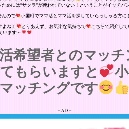
うためには”サクラ”が使われていない！ということがイッチバ
せんので
小国町でママ活とママ活を探していらっしゃる方に
すよね！
とりあえず、お気楽な気持ちで
こちらで紹介して
ています～
活希望者とのマッチ
せてもらいますと
小
マッチングです
－AD－