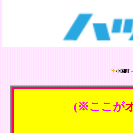
小国町 
(※ここが