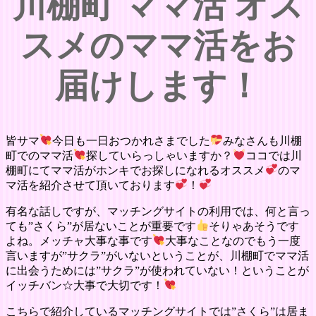
川棚町 ママ活 オス
スメのママ活をお
届けします！
皆サマ
今日も一日おつかれさまでした
みなさんも川棚
町でのママ活
探していらっしゃいますか？
ココでは川
棚町にてママ活がホンキでお探しになれるオススメ
のマ
マ活を紹介させて頂いております
！
有名な話しですが、マッチングサイトの利用では、何と言っ
ても”さくら”が居ないことが重要です
そりゃあそうです
よね。メッチャ大事な事です
大事なことなのでもう一度
言いますが”サクラ”がいないということが、川棚町でママ活
に出会うためには”サクラ”が使われていない！ということが
イッチバン☆大事で大切です！
こちらで紹介しているマッチングサイトでは”さくら”は居ま