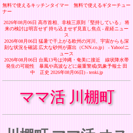
無料で使えるキッチンタイマー
無料で使えるギターチュー
ナー
2026年08月06日 高市首相、非核三原則「堅持している」 将
来の検討は明言せず 持ち込ませず見直し焦点 - 産経ニュー
ス
2026年08月06日 猛暑で干上がる欧州の河川、宇宙からも深
刻な状況を確認 広大な砂州が露出（CNN.co.jp） - Yahoo!ニ
ュース
2026年08月06日 台風13号は沖縄・奄美に接近 線状降水帯
発生の可能性 暴風や高波などに厳重警戒(気象予報士 田
中 正史 2026年08月06日) - tenki.jp
ママ活 川棚町