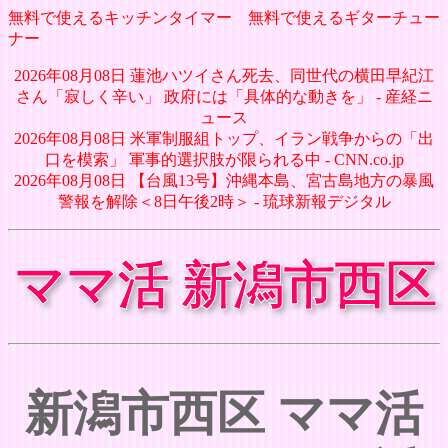
無料で使えるキッチンタイマー
無料で使えるギターチュー
ナー
2026年08月08日 蓮池ハツイさん死去、同世代の横田早紀江
さん「寂しく辛い」 政府には「具体的な動きを」 - 産経ニ
ュース
2026年08月08日 米軍制服組トップ、イラン戦争からの「出
口を模索」 軍事的選択肢が限られる中 - CNN.co.jp
2026年08月08日 【台風13号】沖縄本島、宮古島地方の暴風
警報を解除＜8日午後2時＞ - 琉球新報デジタル
ママ活 新潟市西区
新潟市西区 ママ活