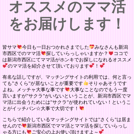
オススメのママ活
をお届けします！
皆サマ
今日も一日おつかれさまでした
みなさんも新潟
市西区でのママ活
探していらっしゃいますか？
ココで
は新潟市西区にてママ活がホンキでお探しになれるオススメ
のママ活を紹介させて頂いております
！
有名な話しですが、マッチングサイトの利用では、何と言っ
ても”さくら”が居ないことが重要です
そりゃあそうです
よね。メッチャ大事な事です
大事なことなのでもう一度
言いますが”サクラ”がいないということが、新潟市西区でマ
マ活に出会うためには”サクラ”が使われていない！というこ
とがイッチバン☆大事で大切です！
こちらで紹介しているマッチングサイトでは”さくら”は居ま
せんので
新潟市西区でママ活とママ活を探していらっし
ゃる方にも
ご安心の上お使い頂けますよ～