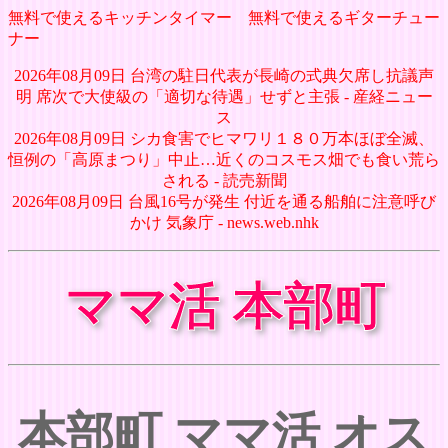
無料で使えるキッチンタイマー
無料で使えるギターチュー
ナー
2026年08月09日 台湾の駐日代表が長崎の式典欠席し抗議声
明 席次で大使級の「適切な待遇」せずと主張 - 産経ニュー
ス
2026年08月09日 シカ食害でヒマワリ１８０万本ほぼ全滅、
恒例の「高原まつり」中止…近くのコスモス畑でも食い荒ら
される - 読売新聞
2026年08月09日 台風16号が発生 付近を通る船舶に注意呼び
かけ 気象庁 - news.web.nhk
ママ活 本部町
本部町 ママ活 オス