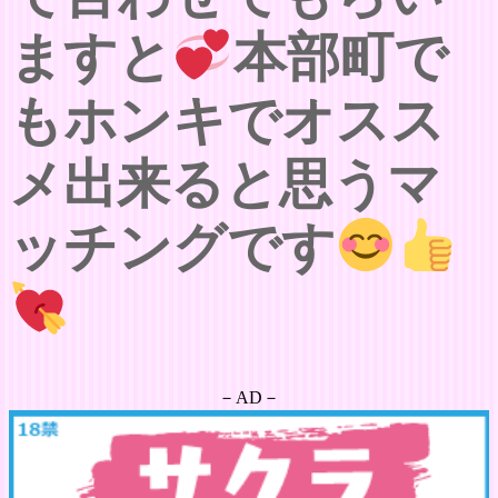
ますと
本部町で
もホンキでオスス
メ出来ると思うマ
ッチングです
－AD－