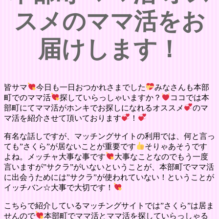
スメのママ活をお
届けします！
皆サマ
今日も一日おつかれさまでした
みなさんも本部
町でのママ活
探していらっしゃいますか？
ココでは本
部町にてママ活がホンキでお探しになれるオススメ
のマ
マ活を紹介させて頂いております
！
有名な話しですが、マッチングサイトの利用では、何と言っ
ても”さくら”が居ないことが重要です
そりゃあそうです
よね。メッチャ大事な事です
大事なことなのでもう一度
言いますが”サクラ”がいないということが、本部町でママ活
に出会うためには”サクラ”が使われていない！ということが
イッチバン☆大事で大切です！
こちらで紹介しているマッチングサイトでは”さくら”は居ま
せんので
本部町でママ活とママ活を探していらっしゃる