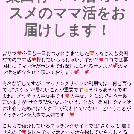
スメのママ活をお
届けします！
皆サマ
今日も一日おつかれさまでした
みなさんも粟国
村でのママ活
探していらっしゃいますか？
ココでは粟
国村にてママ活がホンキでお探しになれるオススメ
のマ
マ活を紹介させて頂いております
！
有名な話しですが、マッチングサイトの利用では、何と言っ
ても”さくら”が居ないことが重要です
そりゃあそうです
よね。メッチャ大事な事です
大事なことなのでもう一度
言いますが”サクラ”がいないということが、粟国村でママ活
に出会うためには”サクラ”が使われていない！ということが
イッチバン☆大事で大切です！
こちらで紹介しているマッチングサイトでは”さくら”は居ま
せんので
粟国村でママ活とママ活を探していらっしゃる