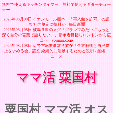
無料で使えるキッチンタイマー
無料で使えるギターチュー
ナー
2026年08月08日 イオンモール熊本、「再入館を許可」の証
言 社内規定に抵触か - 毎日新聞
2026年08月08日 被爆３世のメグ「グランマみたいにもっと
深く自分の言葉で語りたい」、伝承者目指しロンドンから広
島へ - yomiuri.co.jp
2026年08月08日 辺野古転覆事故遺族が「全容解明と再発防
止を求める会」設立 継続的に活動するためと説明 - 産経ニ
ュース
ママ活 粟国村
粟国村 ママ活 オス