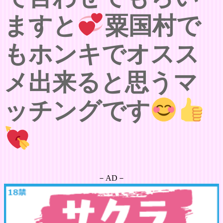
ますと
粟国村で
もホンキでオスス
メ出来ると思うマ
ッチングです
－AD－