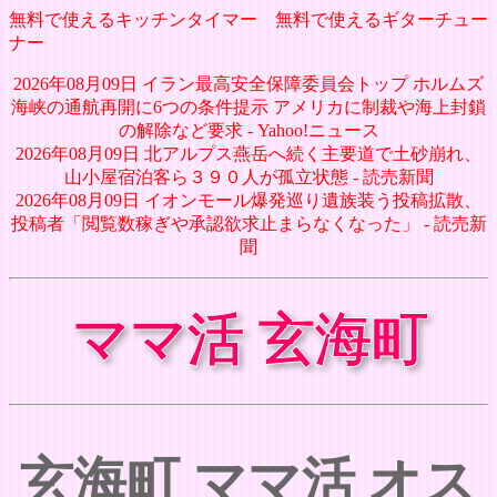
無料で使えるキッチンタイマー
無料で使えるギターチュー
ナー
2026年08月09日 イラン最高安全保障委員会トップ ホルムズ
海峡の通航再開に6つの条件提示 アメリカに制裁や海上封鎖
の解除など要求 - Yahoo!ニュース
2026年08月09日 北アルプス燕岳へ続く主要道で土砂崩れ、
山小屋宿泊客ら３９０人が孤立状態 - 読売新聞
2026年08月09日 イオンモール爆発巡り遺族装う投稿拡散、
投稿者「閲覧数稼ぎや承認欲求止まらなくなった」 - 読売新
聞
ママ活 玄海町
玄海町 ママ活 オス