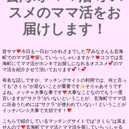
スメのママ活をお
届けします！
皆サマ
今日も一日おつかれさまでした
みなさんも玄海
町でのママ活
探していらっしゃいますか？
ココでは玄
海町にてママ活がホンキでお探しになれるオススメ
のマ
マ活を紹介させて頂いております
！
有名な話しですが、マッチングサイトの利用では、何と言っ
ても”さくら”が居ないことが重要です
そりゃあそうです
よね。メッチャ大事な事です
大事なことなのでもう一度
言いますが”サクラ”がいないということが、玄海町でママ活
に出会うためには”サクラ”が使われていない！ということが
イッチバン☆大事で大切です！
こちらで紹介しているマッチングサイトでは”さくら”は居ま
せんので
玄海町でママ活とママ活を探していらっしゃる