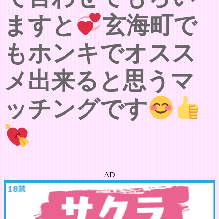
ますと
玄海町で
もホンキでオスス
メ出来ると思うマ
ッチングです
－AD－