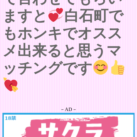
ますと
白石町で
もホンキでオスス
メ出来ると思うマ
ッチングです
－AD－