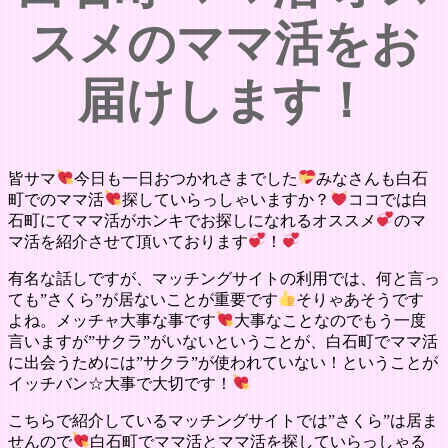
スメのママ活をお
届けします！
皆サマ
今日も一日おつかれさまでした
みなさんも白石
町でのママ活
探していらっしゃいますか？
ココでは白
石町にてママ活がホンキでお探しになれるオススメ
のマ
マ活を紹介させて頂いております
！
有名な話しですが、マッチングサイトの利用では、何と言っ
ても”さくら”が居ないことが重要です
そりゃあそうです
よね。メッチャ大事な事です
大事なことなのでもう一度
言いますが”サクラ”がいないということが、白石町でママ活
に出会うためには”サクラ”が使われていない！ということが
イッチバン☆大事で大切です！
こちらで紹介しているマッチングサイトでは”さくら”は居ま
せんので
白石町でママ活とママ活を探していらっしゃる