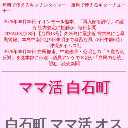
無料で使えるキッチンタイマー
無料で使えるギターチュー
ナー
2026年08月08日 イオンモール熊本、「再入館を許可」の証
言 社内規定に抵触か - 毎日新聞
2026年08月08日 【台風13号】久米島に最接近 宮古島にも暴
風警報、本島中南部は9日未明まで猛烈な風（8日午前6時）
- 沖縄タイムス社
2026年08月08日 立民都連、中道改革・公明との「３党合流
反対」を党本部に伝達…議員アンケで８割が「立民の存続」
望む - 読売新聞
ママ活 白石町
白石町 ママ活 オス