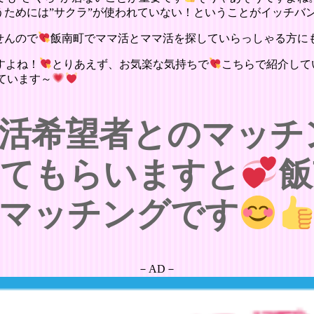
うためには”サクラ”が使われていない！ということがイッチバ
せんので
飯南町でママ活とママ活を探していらっしゃる方に
すよね！
とりあえず、お気楽な気持ちで
こちらで紹介して
ています～
活希望者とのマッチ
せてもらいますと
飯
マッチングです
－AD－