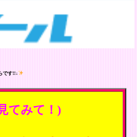
です!!↓
見てみて！)