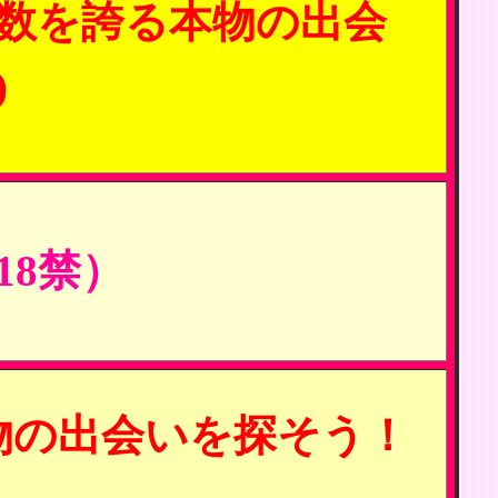
数を誇る本物の出会
)
8禁）
物の出会いを探そう！