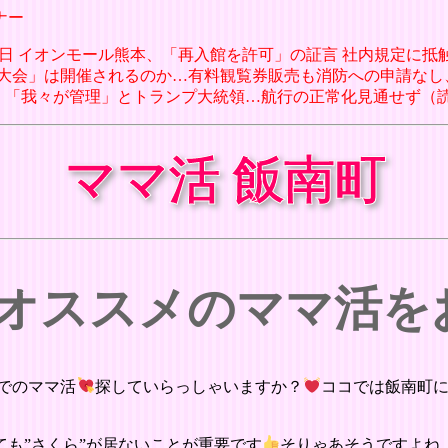
ナー
月08日 イオンモール熊本、「再入館を許可」の証言 社内規定に抵触
時花火大会」は開催されるのか…有料観覧券販売も消防への申請なし
航路、「我々が管理」とトランプ大統領…航行の正常化見通せず（読売新
ママ活 飯南町
 オススメのママ活
でのママ活
探していらっしゃいますか？
ココでは飯南町
も”さくら”が居ないことが重要です
そりゃあそうですよね