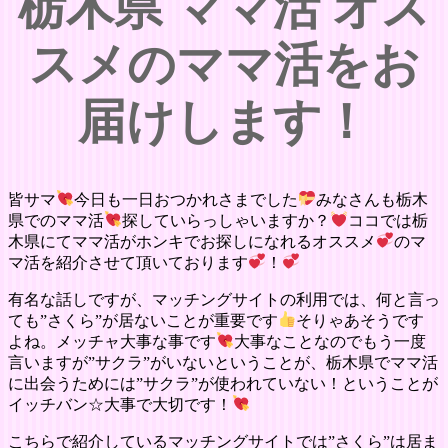
栃木県 ママ活 オス
スメのママ活をお
届けします！
皆サマ
今日も一日おつかれさまでした
みなさんも栃木
県でのママ活
探していらっしゃいますか？
ココでは栃
木県にてママ活がホンキでお探しになれるオススメ
のマ
マ活を紹介させて頂いております
！
有名な話しですが、マッチングサイトの利用では、何と言っ
ても”さくら”が居ないことが重要です
そりゃあそうです
よね。メッチャ大事な事です
大事なことなのでもう一度
言いますが”サクラ”がいないということが、栃木県でママ活
に出会うためには”サクラ”が使われていない！ということが
イッチバン☆大事で大切です！
こちらで紹介しているマッチングサイトでは”さくら”は居ま