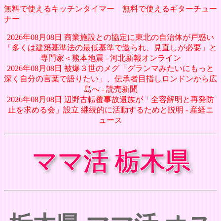
無料で使えるキッチンタイマー
無料で使えるギターチュー
ナー
2026年08月08日 商業施設との協定に東北の自治体が戸惑い
「多くは建築基準法の最低基準で造られ、見直しが必要」と
専門家＜熊本地震 - 河北新報オンライン
2026年08月08日 被爆３世のメグ「グランマみたいにもっと
深く自分の言葉で語りたい」、伝承者目指しロンドンから広
島へ - 読売新聞
2026年08月08日 辺野古転覆事故遺族が「全容解明と再発防
止を求める会」設立 継続的に活動するためと説明 - 産経ニ
ュース
ママ活 栃木県