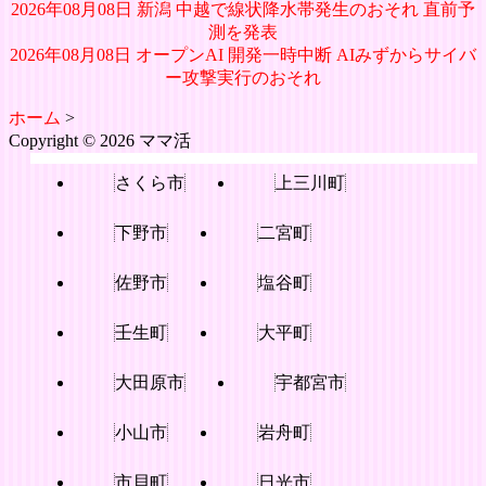
2026年08月08日 新潟 中越で線状降水帯発生のおそれ 直前予
測を発表
2026年08月08日 オープンAI 開発一時中断 AIみずからサイバ
ー攻撃実行のおそれ
ホーム
>
Copyright © 2026 ママ活
さくら市
上三川町
下野市
二宮町
佐野市
塩谷町
壬生町
大平町
大田原市
宇都宮市
小山市
岩舟町
市貝町
日光市