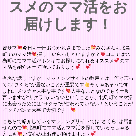
スメのママ活をお
届けします！
皆サマ
今日も一日おつかれさまでした
みなさんも北島
町でのママ活
探していらっしゃいますか？
ココでは北
島町にてママ活がホンキでお探しになれるオススメ
のマ
マ活を紹介させて頂いております
！
有名な話しですが、マッチングサイトの利用では、何と言っ
ても”さくら”が居ないことが重要です
そりゃあそうです
よね。メッチャ大事な事です
大事なことなのでもう一度
言いますが”サクラ”がいないということが、北島町でママ活
に出会うためには”サクラ”が使われていない！ということが
イッチバン☆大事で大切です！
こちらで紹介しているマッチングサイトでは”さくら”は居ま
せんので
北島町でママ活とママ活を探していらっしゃる
方にも
ご安心の上お使い頂けますよ～