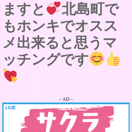
ますと
北島町で
もホンキでオスス
メ出来ると思うマ
ッチングです
－AD－