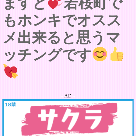
ますと
若桜町で
もホンキでオスス
メ出来ると思うマ
ッチングです
－AD－