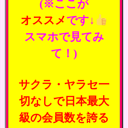
(※ここが
オススメ
です↓
スマホで見てみ
て！)
サクラ・ヤラセ一
切なしで日本最大
級の会員数を誇る