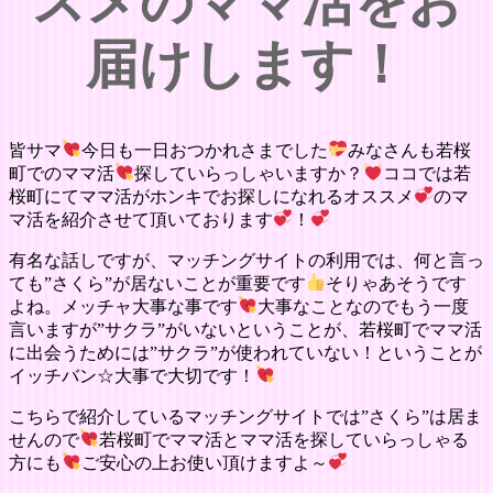
スメのママ活をお
届けします！
皆サマ
今日も一日おつかれさまでした
みなさんも若桜
町でのママ活
探していらっしゃいますか？
ココでは若
桜町にてママ活がホンキでお探しになれるオススメ
のマ
マ活を紹介させて頂いております
！
有名な話しですが、マッチングサイトの利用では、何と言っ
ても”さくら”が居ないことが重要です
そりゃあそうです
よね。メッチャ大事な事です
大事なことなのでもう一度
言いますが”サクラ”がいないということが、若桜町でママ活
に出会うためには”サクラ”が使われていない！ということが
イッチバン☆大事で大切です！
こちらで紹介しているマッチングサイトでは”さくら”は居ま
せんので
若桜町でママ活とママ活を探していらっしゃる
方にも
ご安心の上お使い頂けますよ～