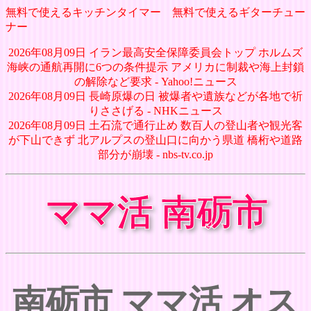
無料で使えるキッチンタイマー
無料で使えるギターチュー
ナー
2026年08月09日 イラン最高安全保障委員会トップ ホルムズ
海峡の通航再開に6つの条件提示 アメリカに制裁や海上封鎖
の解除など要求 - Yahoo!ニュース
2026年08月09日 長崎原爆の日 被爆者や遺族などが各地で祈
りささげる - NHKニュース
2026年08月09日 土石流で通行止め 数百人の登山者や観光客
が下山できず 北アルプスの登山口に向かう県道 橋桁や道路
部分が崩壊 - nbs-tv.co.jp
ママ活 南砺市
南砺市 ママ活 オス