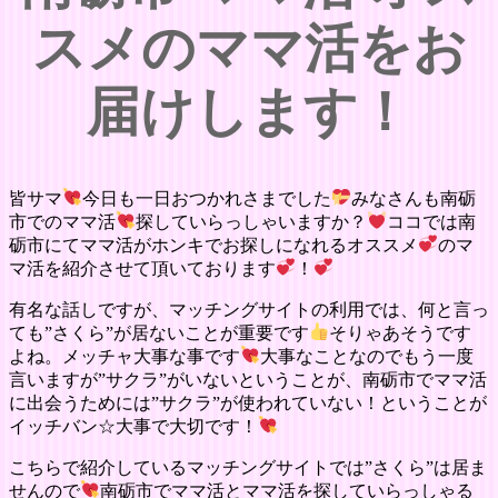
スメのママ活をお
届けします！
皆サマ
今日も一日おつかれさまでした
みなさんも南砺
市でのママ活
探していらっしゃいますか？
ココでは南
砺市にてママ活がホンキでお探しになれるオススメ
のマ
マ活を紹介させて頂いております
！
有名な話しですが、マッチングサイトの利用では、何と言っ
ても”さくら”が居ないことが重要です
そりゃあそうです
よね。メッチャ大事な事です
大事なことなのでもう一度
言いますが”サクラ”がいないということが、南砺市でママ活
に出会うためには”サクラ”が使われていない！ということが
イッチバン☆大事で大切です！
こちらで紹介しているマッチングサイトでは”さくら”は居ま
せんので
南砺市でママ活とママ活を探していらっしゃる