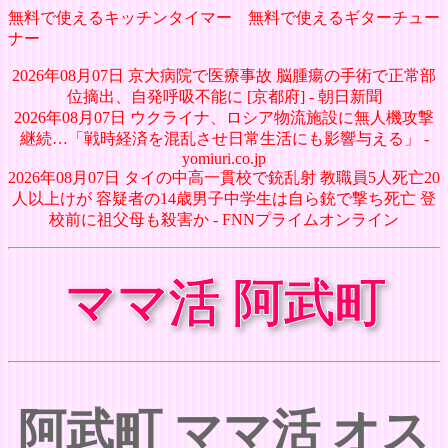
無料で使えるキッチンタイマー
無料で使えるギターチュー
ナー
2026年08月07日 京大病院で医療事故 脳腫瘍の手術で正常部
位摘出、自発呼吸不能に [京都府] - 朝日新聞
2026年08月07日 ウクライナ、ロシア物流施設に無人機攻撃
継続…「戦時経済を混乱させ日常生活にも影響与える」 -
yomiuri.co.jp
2026年08月07日 タイの中高一貫校で銃乱射 教職員5人死亡20
人以上けが 容疑者の14歳男子中学生は自ら銃で撃ち死亡 登
校前に祖父母も殺害か - FNNプライムオンライン
ママ活 阿武町
阿武町 ママ活 オス