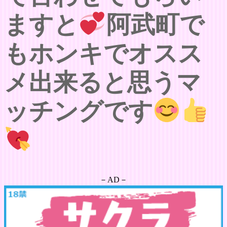
ますと
阿武町で
もホンキでオスス
メ出来ると思うマ
ッチングです
－AD－