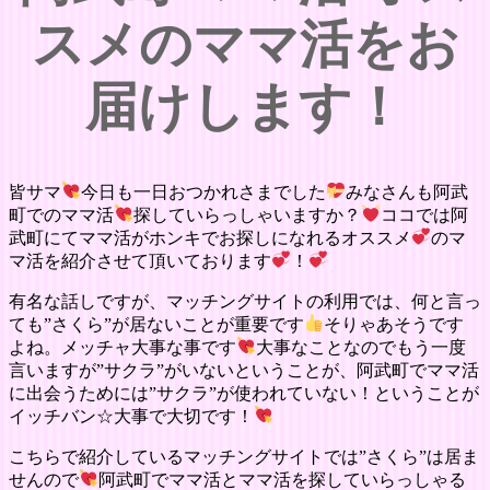
スメのママ活をお
届けします！
皆サマ
今日も一日おつかれさまでした
みなさんも阿武
町でのママ活
探していらっしゃいますか？
ココでは阿
武町にてママ活がホンキでお探しになれるオススメ
のマ
マ活を紹介させて頂いております
！
有名な話しですが、マッチングサイトの利用では、何と言っ
ても”さくら”が居ないことが重要です
そりゃあそうです
よね。メッチャ大事な事です
大事なことなのでもう一度
言いますが”サクラ”がいないということが、阿武町でママ活
に出会うためには”サクラ”が使われていない！ということが
イッチバン☆大事で大切です！
こちらで紹介しているマッチングサイトでは”さくら”は居ま
せんので
阿武町でママ活とママ活を探していらっしゃる